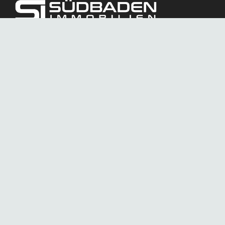
Südbaden Immobilien GmbH
Eichhalde 42
79104 Freiburg im Breisgau
Deutschland
0761 58 53 53 33
info@suedbaden-immobilien.de
Südbaden Immobilien
ist ein innovativer Immobilienprojektentwickler, der über
eine eigene Baukompetenz verfügt. Unser Fokus liegt auf
der Entwicklung und Schaffung von bezahlbarem